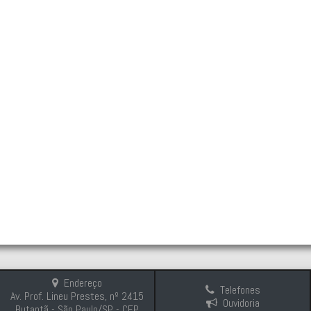
Endereço
Telefones
Av. Prof. Lineu Prestes, nº 2415
Ouvidoria
Butantã - São Paulo/SP - CEP