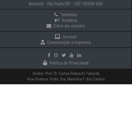
Butantã - São Paulo/SP - CEP 05508-000
Telefones
Ouvidoria
Entre em contato
Intranet
Comunicação e Imprensa
Politica de Privacidade
Diretor: Prof. Dr. Carlos Pelleschi Taborda
Vice-Diretora: Profa. Dra. Marinilce F. dos Santos